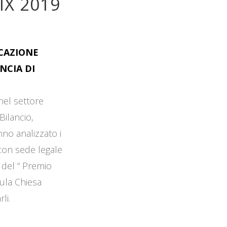
IX 2019
OCAZIONE
NCIA DI
 nel settore
Bilancio,
no analizzato i
 con sede legale
 del “ Premio
Aula Chiesa
li.