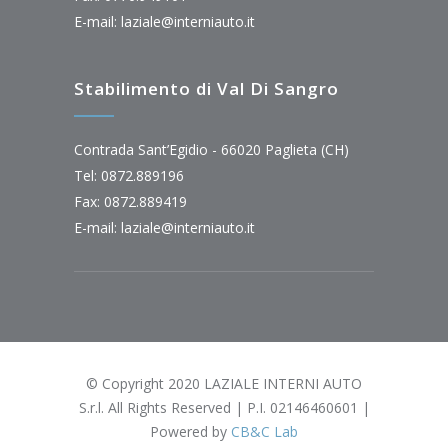
E-mail:
laziale@interniauto.it
Stabilimento di Val Di Sangro
Contrada Sant’Egidio - 66020 Paglieta (CH)
Tel: 0872.889196
Fax: 0872.889419
E-mail:
laziale@interniauto.it
© Copyright 2020 LAZIALE INTERNI AUTO
S.r.l. All Rights Reserved | P.I. 02146460601 |
Powered by
CB&C Lab