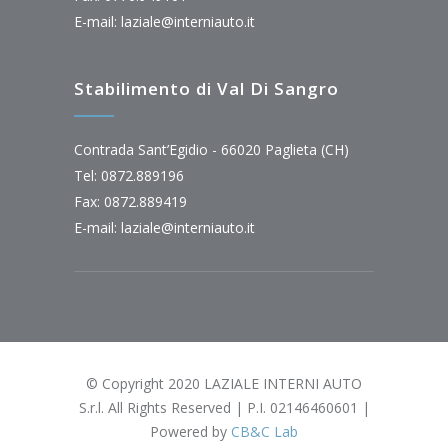
E-mail:
laziale@interniauto.it
Stabilimento di Val Di Sangro
Contrada Sant’Egidio - 66020 Paglieta (CH)
Tel: 0872.889196
Fax: 0872.889419
E-mail:
laziale@interniauto.it
© Copyright 2020 LAZIALE INTERNI AUTO
S.r.l. All Rights Reserved | P.I. 02146460601 |
Powered by
CB&C Lab