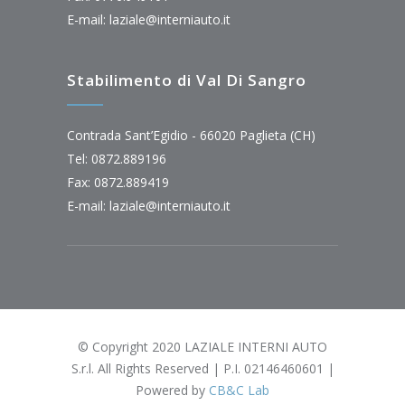
E-mail:
laziale@interniauto.it
Stabilimento di Val Di Sangro
Contrada Sant’Egidio - 66020 Paglieta (CH)
Tel: 0872.889196
Fax: 0872.889419
E-mail:
laziale@interniauto.it
© Copyright 2020 LAZIALE INTERNI AUTO
S.r.l. All Rights Reserved | P.I. 02146460601 |
Powered by
CB&C Lab