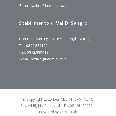
E-mail:
laziale@interniauto.it
Stabilimento di Val Di Sangro
Contrada Sant’Egidio - 66020 Paglieta (CH)
Tel: 0872.889196
Fax: 0872.889419
E-mail:
laziale@interniauto.it
© Copyright 2020 LAZIALE INTERNI AUTO
S.r.l. All Rights Reserved | P.I. 02146460601 |
Powered by
CB&C Lab