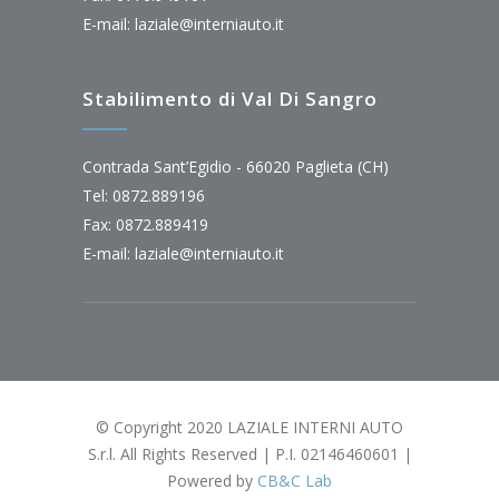
E-mail:
laziale@interniauto.it
Stabilimento di Val Di Sangro
Contrada Sant’Egidio - 66020 Paglieta (CH)
Tel: 0872.889196
Fax: 0872.889419
E-mail:
laziale@interniauto.it
© Copyright 2020 LAZIALE INTERNI AUTO
S.r.l. All Rights Reserved | P.I. 02146460601 |
Powered by
CB&C Lab