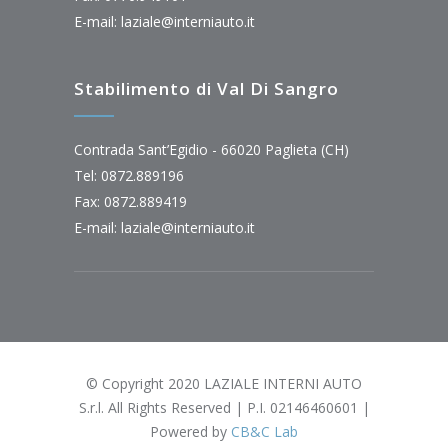
E-mail:
laziale@interniauto.it
Stabilimento di Val Di Sangro
Contrada Sant’Egidio - 66020 Paglieta (CH)
Tel: 0872.889196
Fax: 0872.889419
E-mail:
laziale@interniauto.it
© Copyright 2020 LAZIALE INTERNI AUTO
S.r.l. All Rights Reserved | P.I. 02146460601 |
Powered by
CB&C Lab