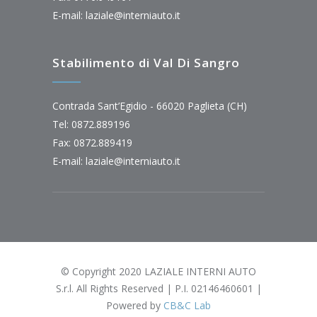
E-mail:
laziale@interniauto.it
Stabilimento di Val Di Sangro
Contrada Sant’Egidio - 66020 Paglieta (CH)
Tel: 0872.889196
Fax: 0872.889419
E-mail:
laziale@interniauto.it
© Copyright 2020 LAZIALE INTERNI AUTO
S.r.l. All Rights Reserved | P.I. 02146460601 |
Powered by
CB&C Lab