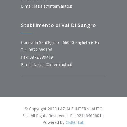
E-mail:
laziale@interniauto.it
Stabilimento di Val Di Sangro
Contrada Sant’Egidio - 66020 Paglieta (CH)
Tel: 0872.889196
Fax: 0872.889419
E-mail:
laziale@interniauto.it
© Copyright 2020 LAZIALE INTERNI AUTO
S.r.l. All Rights Reserved | P.I. 02146460601 |
Powered by
CB&C Lab