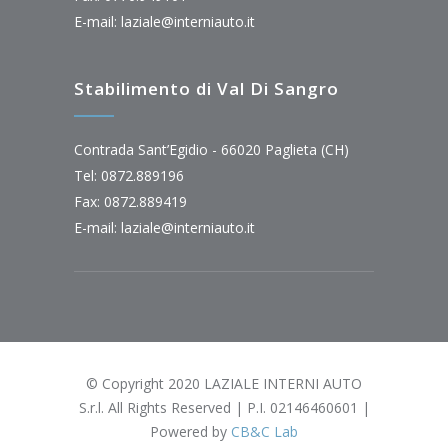
E-mail:
laziale@interniauto.it
Stabilimento di Val Di Sangro
Contrada Sant’Egidio - 66020 Paglieta (CH)
Tel: 0872.889196
Fax: 0872.889419
E-mail:
laziale@interniauto.it
© Copyright 2020 LAZIALE INTERNI AUTO
S.r.l. All Rights Reserved | P.I. 02146460601 |
Powered by
CB&C Lab