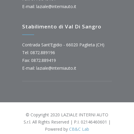
E-mail:
laziale@interniauto.it
Stabilimento di Val Di Sangro
Contrada Sant’Egidio - 66020 Paglieta (CH)
Tel: 0872.889196
Fax: 0872.889419
E-mail:
laziale@interniauto.it
© Copyright 2020 LAZIALE INTERNI AUTO
S.r.l. All Rights Reserved | P.I. 02146460601 |
Powered by
CB&C Lab