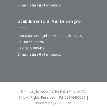
E-mail:
laziale@interniauto.it
Stabilimento di Val Di Sangro
Contrada Sant’Egidio - 66020 Paglieta (CH)
Tel: 0872.889196
Fax: 0872.889419
E-mail:
laziale@interniauto.it
© Copyright 2020 LAZIALE INTERNI AUTO
S.r.l. All Rights Reserved | P.I. 02146460601 |
Powered by
CB&C Lab