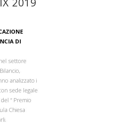
IX 2019
OCAZIONE
NCIA DI
 nel settore
Bilancio,
no analizzato i
 con sede legale
 del “ Premio
Aula Chiesa
li.