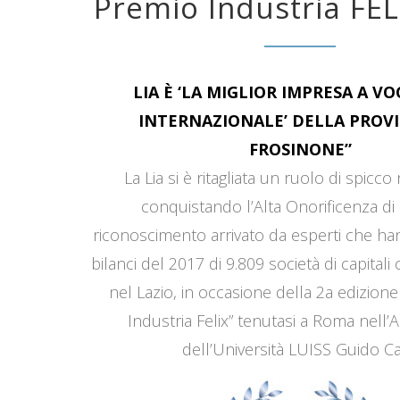
Premio Industria FEL
LIA È ‘LA MIGLIOR IMPRESA A V
INTERNAZIONALE’ DELLA PROVI
FROSINONE”
La Lia si è ritagliata un ruolo di spicco
conquistando l’Alta Onorificenza di 
riconoscimento arrivato da esperti che han
bilanci del 2017 di 9.809 società di capitali
nel Lazio, in occasione della 2a edizione
Industria Felix” tenutasi a Roma nell’
dell’Università LUISS Guido Car