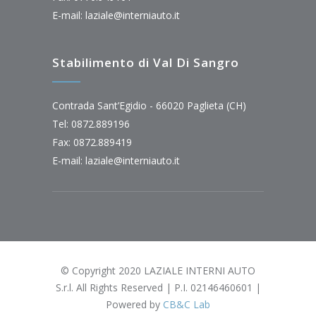
E-mail:
laziale@interniauto.it
Stabilimento di Val Di Sangro
Contrada Sant’Egidio - 66020 Paglieta (CH)
Tel: 0872.889196
Fax: 0872.889419
E-mail:
laziale@interniauto.it
© Copyright 2020 LAZIALE INTERNI AUTO
S.r.l. All Rights Reserved | P.I. 02146460601 |
Powered by
CB&C Lab